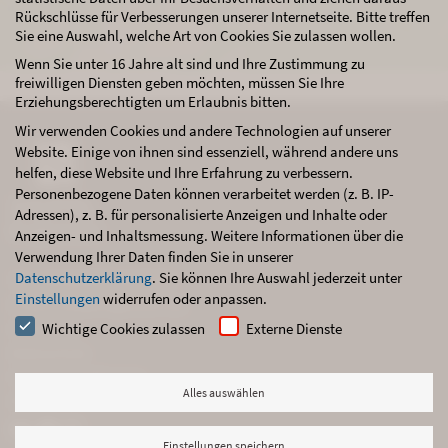
Rückschlüsse für Verbesserungen unserer Internetseite. Bitte treffen
Sie eine Auswahl, welche Art von Cookies Sie zulassen wollen.
Wenn Sie unter 16 Jahre alt sind und Ihre Zustimmung zu
freiwilligen Diensten geben möchten, müssen Sie Ihre
Erziehungsberechtigten um Erlaubnis bitten.
Wir verwenden Cookies und andere Technologien auf unserer
Website. Einige von ihnen sind essenziell, während andere uns
helfen, diese Website und Ihre Erfahrung zu verbessern.
Personenbezogene Daten können verarbeitet werden (z. B. IP-
Adressen), z. B. für personalisierte Anzeigen und Inhalte oder
Anzeigen- und Inhaltsmessung.
Weitere Informationen über die
Verwendung Ihrer Daten finden Sie in unserer
Datenschutzerklärung
.
Sie können Ihre Auswahl jederzeit unter
Tel.: +49 (0)2473 / 92 77 571
Einstellungen
widerrufen oder anpassen.
E-Mail: info@kragemann.de
Datenschutz
Impressum
Wichtige Cookies zulassen
Externe Dienste
Datenschutz
Cookie-Einstellungen
Alles auswählen
AGB



Einstellungen speichern