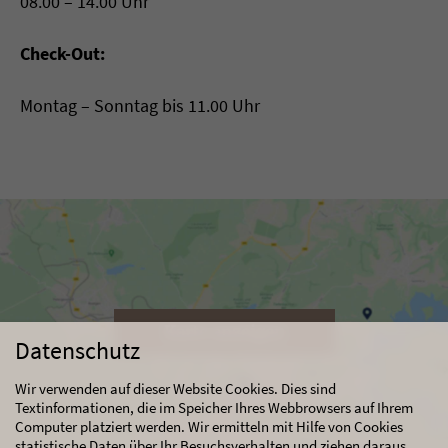
08.00 – 14.00 Uhr
Check-Out:
Montag – Sonntag bis 11.00 Uhr
Karte anzeigen
Datenschutz
Wir verwenden auf dieser Website Cookies. Dies sind
Textinformationen, die im Speicher Ihres Webbrowsers auf Ihrem
Computer platziert werden. Wir ermitteln mit Hilfe von Cookies
statistische Daten über Ihr Besuchsverhalten und ziehen daraus