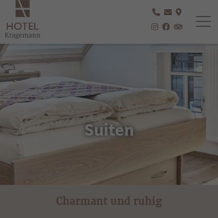






Suiten
Suiten
Charmant und ruhig