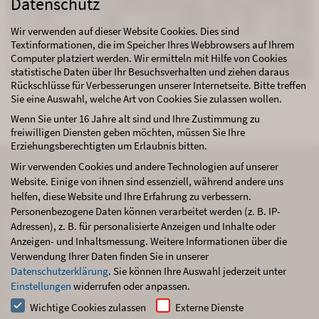
Datenschutz
Wir verwenden auf dieser Website Cookies. Dies sind
Textinformationen, die im Speicher Ihres Webbrowsers auf Ihrem
Computer platziert werden. Wir ermitteln mit Hilfe von Cookies
statistische Daten über Ihr Besuchsverhalten und ziehen daraus
Rückschlüsse für Verbesserungen unserer Internetseite. Bitte treffen
Sie eine Auswahl, welche Art von Cookies Sie zulassen wollen.
Wenn Sie unter 16 Jahre alt sind und Ihre Zustimmung zu
freiwilligen Diensten geben möchten, müssen Sie Ihre
Erziehungsberechtigten um Erlaubnis bitten.
Wir verwenden Cookies und andere Technologien auf unserer
Website. Einige von ihnen sind essenziell, während andere uns
helfen, diese Website und Ihre Erfahrung zu verbessern.
Personenbezogene Daten können verarbeitet werden (z. B. IP-
Adressen), z. B. für personalisierte Anzeigen und Inhalte oder
Anzeigen- und Inhaltsmessung.
Weitere Informationen über die
Verwendung Ihrer Daten finden Sie in unserer
Datenschutzerklärung
.
Sie können Ihre Auswahl jederzeit unter
Tel.: +49 (0)2473 / 92 77 571
Einstellungen
widerrufen oder anpassen.
E-Mail: info@kragemann.de
Datenschutz
Impressum
Wichtige Cookies zulassen
Externe Dienste